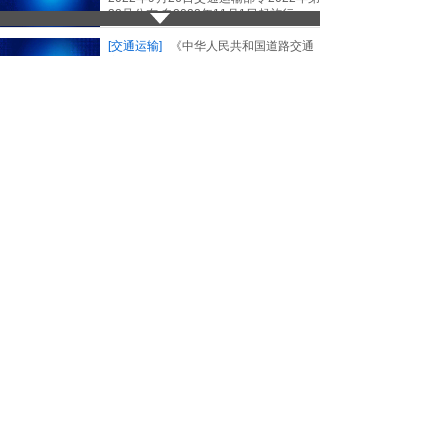
32号公布 自2022年11月1日起施行
[交通运输]
《中华人民共和国道路交通
安全法实施条例》2017年修订
24405
2025-05-25
2004年4月30日中华人民共和国国务院
令第405号公布 根据2017年10月7日
《国务院关于修改部分行政法规的决
定》修订
[交通运输]
交通运输安全生产重大风险
清单
15850
2025-05-25
交通运输部印发意见，进一步明确深化
安全生产重大风险防范工作，从源头上
防范化解重大风险，提出建立健全安全
风险研判机制，一同发布了包含42项重
大风险的《交通运输安全生产重大风险
清单》。
[交通运输]
《道路运输企业主要负责人
和安全生产 管理人员安全考核管理办
法》交运规〔2024〕8号
6423
2025-05-20
交通运输部关于印发《道路运输企业主
要负责人和安全生产管理人员安全考核
管理办法》《道路运输企业主要负责人