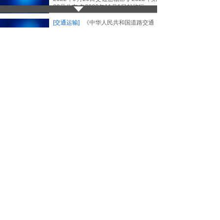
32号公布 自2022年11月1日起施行
[交通运输]
《中华人民共和国道路交通
安全法实施条例》2017年修订
24567
2025-05-25
2004年4月30日中华人民共和国国务院
令第405号公布 根据2017年10月7日
《国务院关于修改部分行政法规的决
定》修订
[交通运输]
交通运输安全生产重大风险
清单
15960
2025-05-25
交通运输部印发意见，进一步明确深化
安全生产重大风险防范工作，从源头上
防范化解重大风险，提出建立健全安全
风险研判机制，一同发布了包含42项重
大风险的《交通运输安全生产重大风险
清单》。
[交通运输]
《道路运输企业主要负责人
和安全生产 管理人员安全考核管理办
法》交运规〔2024〕8号
6464
2025-05-20
交通运输部关于印发《道路运输企业主
要负责人和安全生产管理人员安全考核
管理办法》《道路运输企业主要负责人