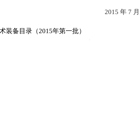
2015
年
7
月
术装备目录（
2015
年第一批）
建
议
建议
淘
代替的
汰原因
限制
汰
装备
范围
类
型