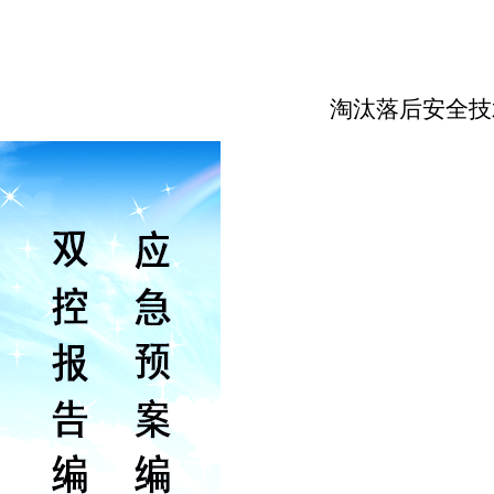
淘汰落后安全技
淘汰的
落后
序号
淘
技术装
备名称
一、煤矿领域（
7
项）
煤矿井