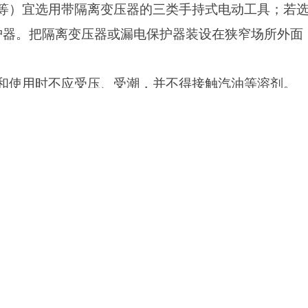
等）宜选用带隔离变压器的三类手持式电动工具；若
护器。把隔离变压器或漏电保护器装设在狭窄场所外面
和使用时不应受压、受潮，并不得接触汽油等溶剂。
及温升，发现异常应立即停机检查。在作业时间过长，
业。
动作正常，保护接零连接正确牢固可靠；
置可靠。
并确认机具联动灵活无阻。作业时，加力应平稳，不得
和砂轮，发现其有磨钝、破损情况时，应立即停机修整