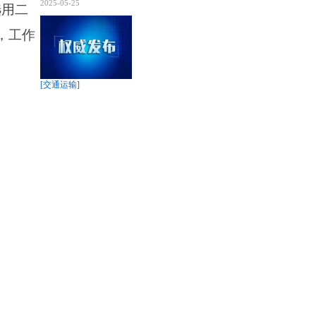
2025-05-25
选用二
，工作
[交通运输]
×
×
《汽车客运站安全生产规范》交运规〔2024〕7号
机具温
2025-05-25
[交通运输]
《道路运输企业和城市客运企业安全生产重大事故隐患判定
标准（试行）》2023年
2025-05-25
用力过
[交通运输]
《机动车驾驶员培训管理规定》2022年第32号
或更