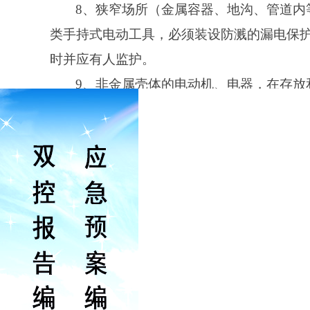
8、狭窄场所（金属容器、地沟、管道内
类手持式电动工具，必须装设防溅的漏电保
时并应有人监护。
9、非金属壳体的电动机、电器，在存放
10、严禁超载使用。作业中应注意音响
升超过60℃时，应停机，自然冷却后再行作
11、作业前的检查应符合下列要求：
（
1）外壳、手柄不出现裂缝、破损；
（
2）电缆软线及插头等完好无损，开关
（
3）各部防护罩齐全牢固，电气保护装
12、机具起动后，应空载运转，应检查
猛。
13、作业中，不得用手触摸刃具、模具